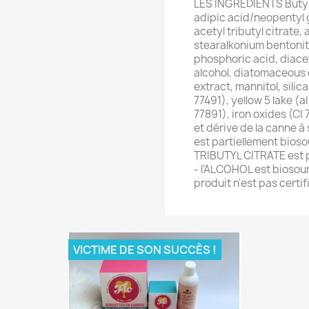
LES INGRÉDIENTS Butyl a
adipic acid/neopentyl g
acetyl tributyl citrate,
stearalkonium bentonite
phosphoric acid, diace
alcohol, diatomaceous 
extract, mannitol, silica
77491), yellow 5 lake (al
77891), iron oxides (CI
et dérive de la canne 
est partiellement bioso
TRIBUTYL CITRATE est p
- l'ALCOHOL est biosour
produit n'est pas certifi
VICTIME DE SON SUCCÈS !