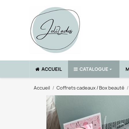
‎ACCUEIL
CATALOGUE
Accueil
Coffrets cadeaux / Box beauté
Voir tout
TEINT
BB crèmes
Blush