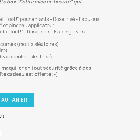
tte box "Petite mise en beauté" qui
l "Toot!" pour enfants - Rose irisé - Fabulous
é et pinceau applicateur
Kids "Toot!" - Rose irisé - Flamingo Kiss
icornes (motifs aléatoires)
ire)
deau (couleur aléatoire)
e maquiller en tout sécurité grâce à des
îte cadeau est offerte ;-)
 AU PANIER
ck