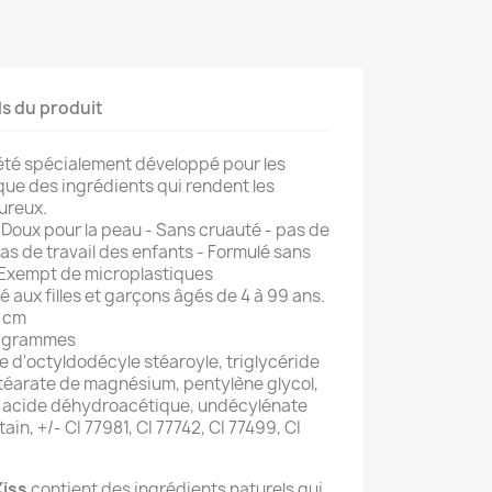
ls du produit
été spécialement développé pour les
que des ingrédients qui rendent les
ureux.
- Doux pour la peau - Sans cruauté - pas de
pas de travail des enfants - Formulé sans
 Exempt de microplastiques
 aux filles et garçons âgés de 4 à 99 ans.
1 cm
,3 grammes
te d'octyldodécyle stéaroyle, triglycéride
téarate de magnésium, pentylène glycol,
, acide déhydroacétique, undécylénate
ain, +/- CI 77981, CI 77742, CI 77499, CI
Kiss
contient des ingrédients naturels qui