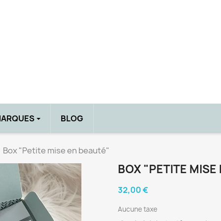
MARQUES
BLOG
Box "Petite mise en beauté"
BOX "PETITE MISE
YEUX
32,00 €
Crayons & Eye Liners
Fards à paupières
Aucune taxe