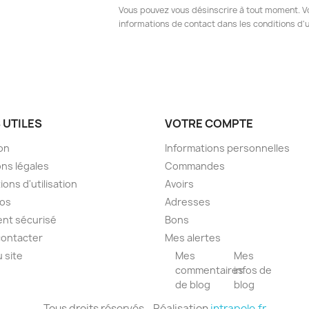
Vous pouvez vous désinscrire à tout moment. V
informations de contact dans les conditions d'ut
 UTILES
VOTRE COMPTE
son
Informations personnelles
ns légales
Commandes
ions d'utilisation
Avoirs
pos
Adresses
nt sécurisé
Bons
contacter
Mes alertes
u site
Mes
Mes
commentaires
infos de
de blog
blog
Tous droits réservés - Réalisation
intrapole.fr