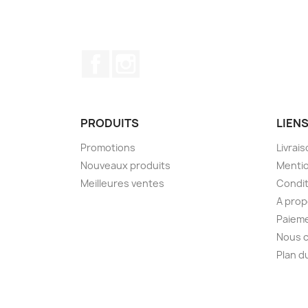
Facebook
Instagram
PRODUITS
LIENS
Promotions
Livrai
Nouveaux produits
Mentio
Meilleures ventes
Condit
A pro
Paieme
Nous 
Plan d