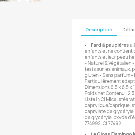
Description
Détai
Fard à paupières
a 
enfants et ne contient 
enfants et leur peau he
- Naturel & Végétalien 
tests sur les animaux, 
gluten - Sans parfum -
Particulièrement adapté
Dimensions 6,5 x 6,5 x 
Poids net Contenu : 2
Liste INCI Mica, stéara
caprylique/caprique, s
caprylate de glycéryle
de glycéryle, oxyde d'ét
774992, CI 77492
Le Gloss Flamingo 