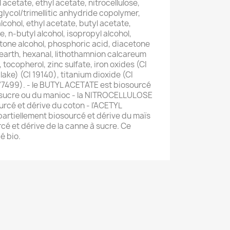
cetate, ethyl acetate, nitrocellulose,
lycol/trimellitic anhydride copolymer,
 alcohol, ethyl acetate, butyl acetate,
, n-butyl alcohol, isopropyl alcohol,
tone alcohol, phosphoric acid, diacetone
earth, hexanal, lithothamnion calcareum
, tocopherol, zinc sulfate, iron oxides (CI
 lake) (CI 19140), titanium dioxide (CI
 77499). - le BUTYL ACETATE est biosourcé
à sucre ou du manioc - la NITROCELLULOSE
urcé et dérive du coton - l'ACETYL
artiellement biosourcé et dérive du maïs
cé et dérive de la canne à sucre. Ce
é bio.