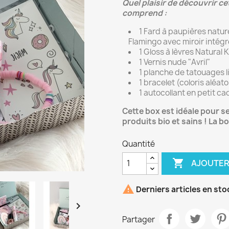
Mascaras
Quel plaisir de découvrir ce
comprend :
1 Fard à paupières nature
es
Flamingo avec miroir intégr
1 Gloss à lèvres Natural 
ACCESSOIRES
1 Vernis nude "Avril"
1 planche de tatouages l
essoires
Eponge à maquillage
1 bracelet (coloris aléato
Pinceaux maquillage
1 autocollant en petit ca
Cette box est idéale pour s
produits bio et sains ! La bo
Quantité

AJOUTER

Derniers articles en sto

Partager