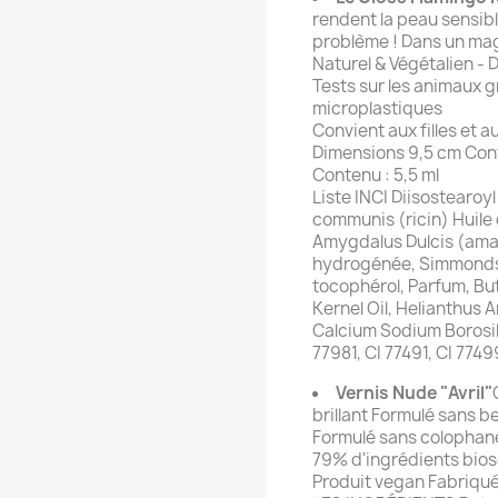
rendent la peau sensib
problème ! Dans un magn
Naturel & Végétalien - 
Tests sur les animaux g
microplastiques
Convient aux filles et 
Dimensions 9,5 cm Co
Contenu : 5,5 ml
Liste INCI Diisostearoyl
communis (ricin) Huile 
Amygdalus Dulcis (amand
hydrogénée, Simmondsi
tocophérol, Parfum, Bu
Kernel Oil, Helianthus 
Calcium Sodium Borosili
77981, CI 77491, CI 7749
Vernis Nude "Avril"
brillant Formulé sans
Formulé sans colophane
79% d'ingrédients bios
Produit vegan Fabriqué