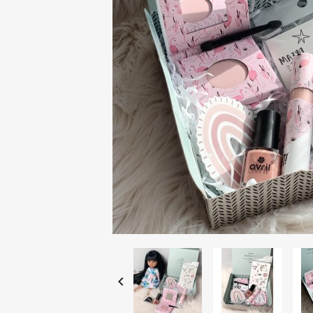
Correcteurs teint
Démaquillage
Poudres compact
ONGLES
Dissolvants & Acc
Vernis
