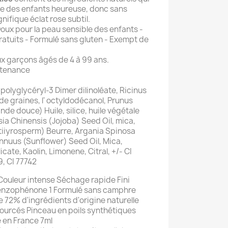
le des enfants heureuse, donc sans
ifique éclat rose subtil.
Doux pour la peau sensible des enfants -
ratuits - Formulé sans gluten - Exempt de
aux garçons âgés de 4 à 99 ans.
ntenance
 polyglycéryl-3 Dimer dilinoléate, Ricinus
de graines, l' octyldodécanol, Prunus
e douce) Huile, silice, huile végétale
a Chinensis (Jojoba) Seed Oil, mica,
tiiyrosperm) Beurre, Argania Spinosa
Annuus (Sunflower) Seed Oil, Mica,
cate, Kaolin, Limonene, Citral, +/- CI
9, CI 77742
Couleur intense Séchage rapide Fini
 benzophénone 1 Formulé sans camphre
 72% d'ingrédients d'origine naturelle
ourcés Pinceau en poils synthétiques
 en France 7ml