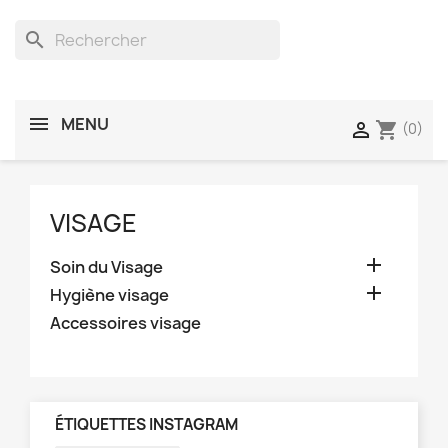
search
MENU
shopping_cart

(0)
VISAGE

Soin du Visage

Hygiène visage
Accessoires visage
ÉTIQUETTES INSTAGRAM