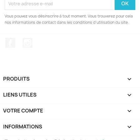
Vous pouvez vous désinscrire à tout moment. Vous trouverez pour cela
nos informations de contact dans les conditions d'utilisation du site.
Facebook
Instagram
PRODUITS

LIENS UTILES

VOTRE COMPTE

INFORMATIONS
keyboard_arrow_down